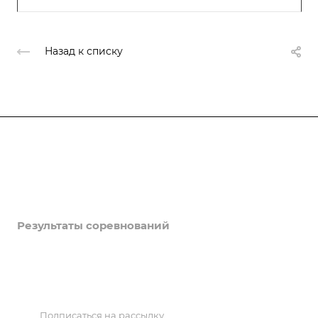
Назад к списку
Федерация
Информация
Объекты
Результаты соревнований
Антидопинг
Контакты
Подписаться на рассылку