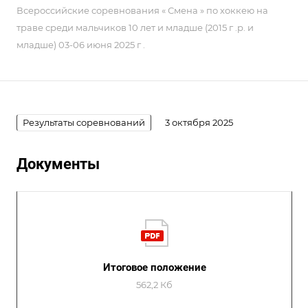
Всероссийские соревнования « Смена » по хоккею на
траве среди мальчиков 10 лет и младше (2015 г .р. и
младше) 03-06 июня 2025 г .
Результаты соревнований
3 октября 2025
Документы
Итоговое положение
562,2 Кб