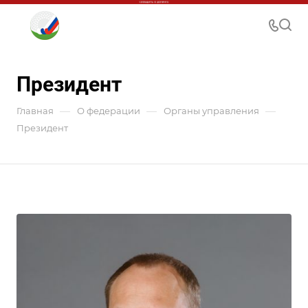
Президент
—
—
—
Главная
О федерации
Органы управления
Президент