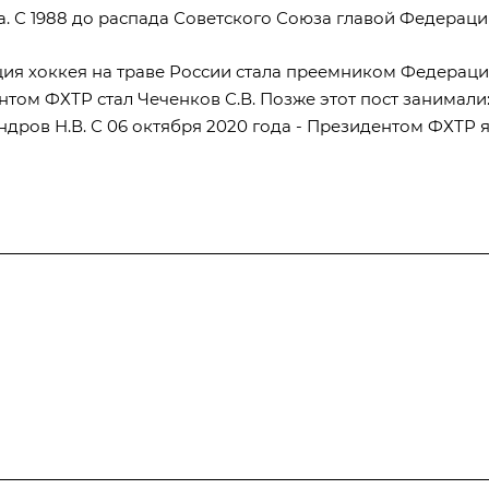
а. С 1988 до распада Советского Союза главой Федераци
ия хоккея на траве России стала преемником Федерации
том ФХТР стал Чеченков С.В. Позже этот пост занимали: с
ндров Н.В. С 06 октября 2020 года - Президентом ФХТР 
Результаты соревнований
Антидопинг
Кон