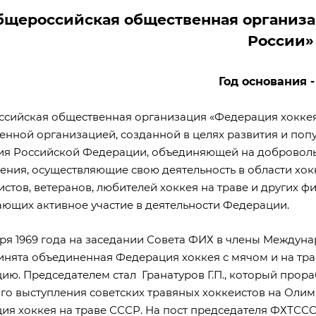
бщероссийская общественная организа
России»
Год основания -
сийская общественная организация «Федерация хоккея 
енной организацией, созданной в целях развития и поп
ия Российской Федерации, объединяющей на доброволь
ния, осуществляющие свою деятельность в области хокке
стов, ветеранов, любителей хоккея на траве и других 
ющих активное участие в деятельности Федерации.
бря 1969 года на заседании Совета ФИХ в члены Междун
нята объединенная Федерация хоккея с мячом и на траве
ию. Председателем стал Гранатуров Г.П., который прора
го выступления советских травяных хоккеистов на Олим
ия хоккея на траве СССР. На пост председателя ФХТССС