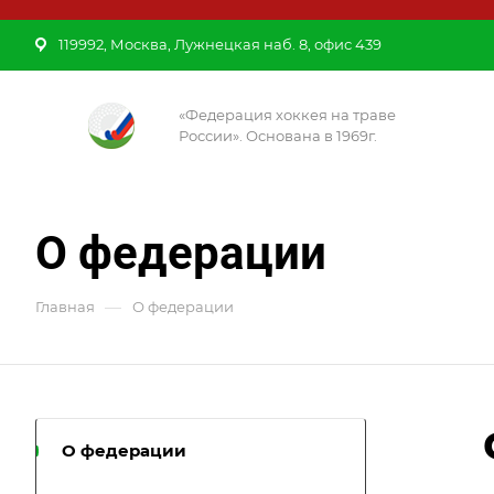
119992, Москва, Лужнецкая наб. 8, офис 439
«Федерация хоккея на траве
России». Основана в 1969г.
О федерации
—
Главная
О федерации
О федерации