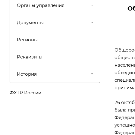
Органы управления
О
Документы
Регионы
Общерос
Реквизиты
обществ
населен
объедине
История
специали
принима
ФХТР России
26 октя
была при
Федерац
успешно
Федерац