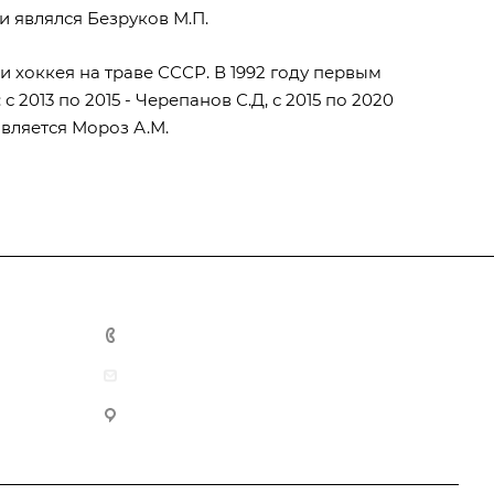
и являлся Безруков М.П.
 хоккея на траве СССР. В 1992 году первым
 2013 по 2015 - Черепанов С.Д, с 2015 по 2020
является Мороз А.М.
такты
+7 495 725 47 14
office@fhtr.ru
119992, Москва, Лужнецкая наб. 8, офис 439