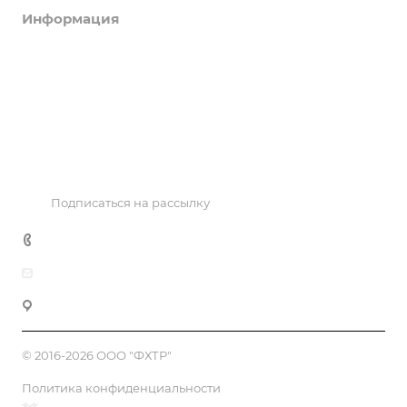
Информация
Объекты
Результаты соревнований
Антидопинг
Контакты
Подписаться на рассылку
+7 495 725 47 14
office@fhtr.ru
119992, Москва, Лужнецкая наб. 8, офис 439
© 2016-2026 ООО "ФХТР"
Политика конфиденциальности
Продвижение сайтов от Matus&Kvits