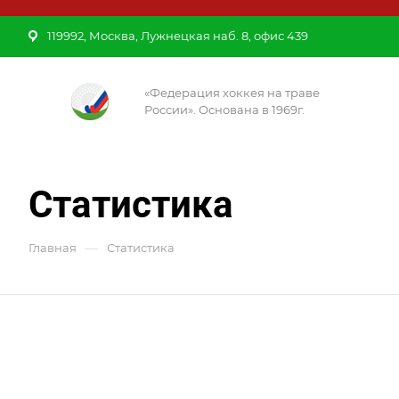
119992, Москва, Лужнецкая наб. 8, офис 439
«Федерация хоккея на траве
России». Основана в 1969г.
Статистика
—
Главная
Статистика