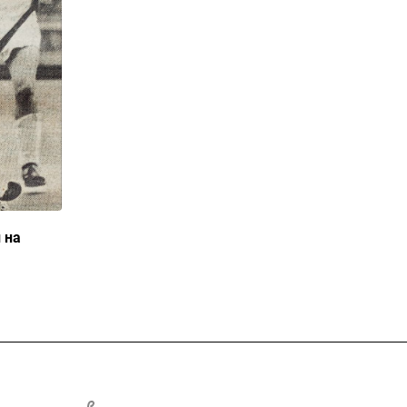
 на
такты
+7 495 725 47 14