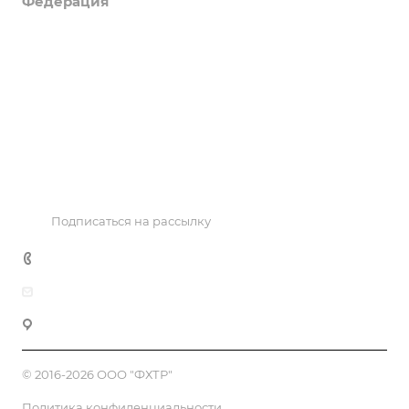
Федерация
Информация
Объекты
Результаты соревнований
Антидопинг
Контакты
Подписаться на рассылку
+7 495 725 47 14
office@fhtr.ru
119992, Москва, Лужнецкая наб. 8, офис 439
© 2016-2026 ООО "ФХТР"
Политика конфиденциальности