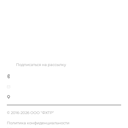
Информация
Объекты
Результаты соревнований
Антидопинг
Контакты
Подписаться на рассылку
+7 495 725 47 14
office@fhtr.ru
119992, Москва, Лужнецкая наб. 8, офис 439
© 2016-2026 ООО "ФХТР"
Политика конфиденциальности