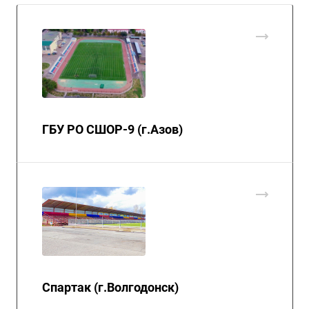
ГБУ РО СШОР-9 (г.Азов)
Спартак (г.Волгодонск)