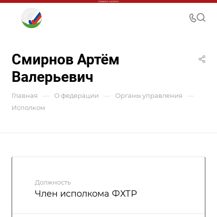
Смирнов Артём
Валерьевич
—
—
—
Главная
О федерации
Органы управления
Исполком
Должность
Член исполкома ФХТР