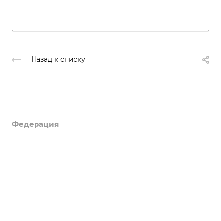
Назад к списку
Федерация
Информация
Объекты
Результаты соревнований
Антидопинг
Контакты