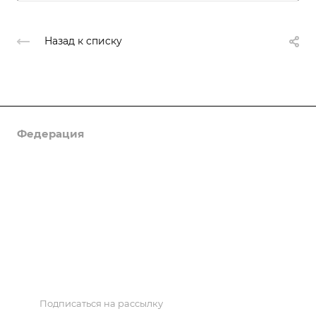
Назад к списку
Федерация
Информация
Объекты
Результаты соревнований
Антидопинг
Контакты
Подписаться на рассылку