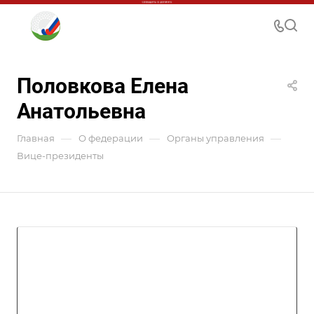
Половкова Елена
Анатольевна
—
—
—
Главная
О федерации
Органы управления
Вице-президенты